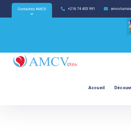
+216 74 403 991
amcv.tunis
Contactez AMCV
Accueil
Découv