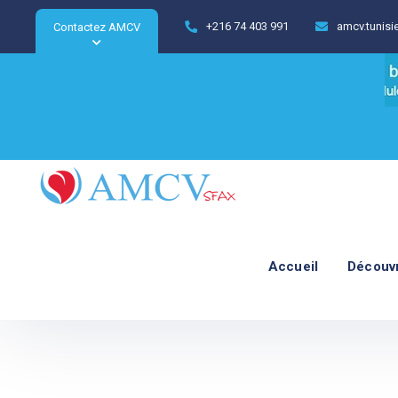
+216 74 403 991
amcv.tunis
Contactez AMCV
Accueil
Découv