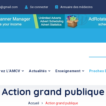
ie@gmail.com
Se connecter
Annuaire des médecins
rez L’AMCV
Actualités
Enseignement
Proches 
Action grand publique
Accueil
Action grand publique