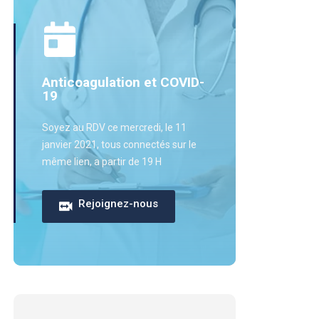
Anticoagulation et COVID-
19
Soyez au RDV ce mercredi, le 11
janvier 2021, tous connectés sur le
même lien, a partir de 19 H
Rejoignez-nous