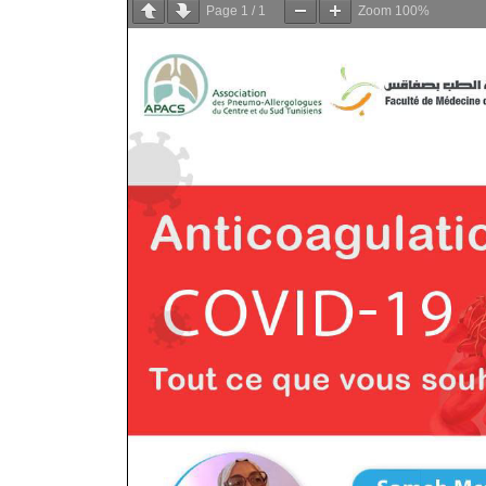
Page
1
/
1
Zoom
100%