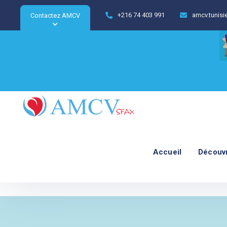
+216 74 403 991
amcv.tunis
Contactez AMCV
Accueil
Découv