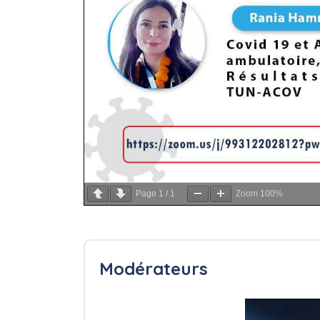
Page
1
/
1
Zoom
100%
Modérateurs