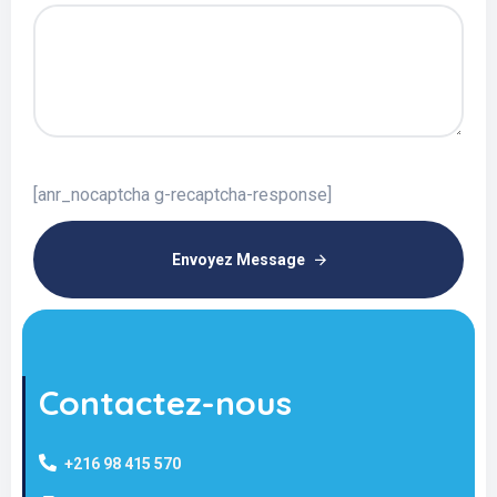
[anr_nocaptcha g-recaptcha-response]
Envoyez Message
Contactez-nous
+216 98 415 570