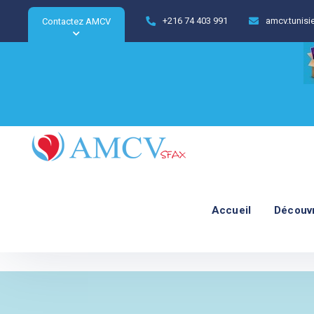
+216 74 403 991
amcv.tunis
Contactez AMCV
Accueil
Découv