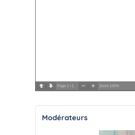
Page
1
/
1
Zoom
100%
Modérateurs