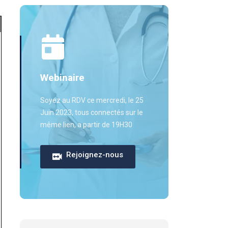
Webinaire
Soyez au RDV ce mercredi, le 25
Juin 2023, tous connectés sur le
même lien, a partir de 19H30
Rejoignez-nous