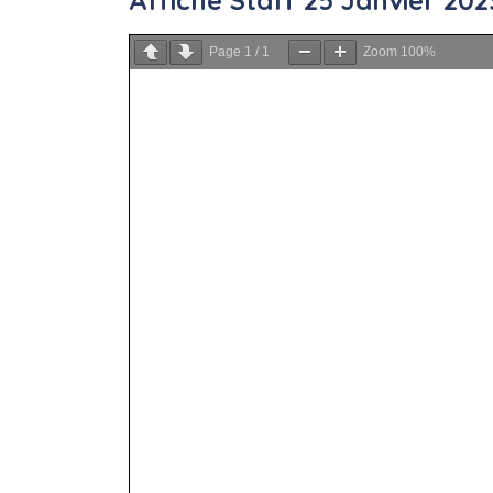
Affiche Staff 25 Janvier 202
Page
1
/
1
Zoom
100%