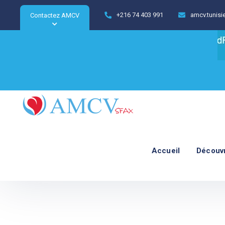
+216 74 403 991
amcv.tunis
Contactez AMCV
Accueil
Découv