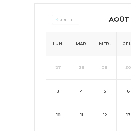
AOÛT 
JUILLET
LUN.
MAR.
MER.
JEU
27
28
29
30
3
4
5
6
10
11
12
13