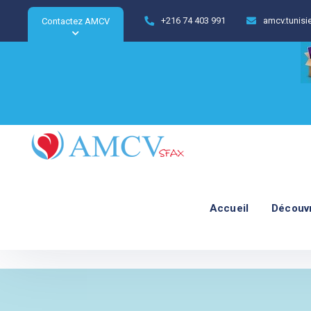
+216 74 403 991
amcv.tunis
Contactez AMCV
Accueil
Découv