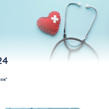
24
sia”