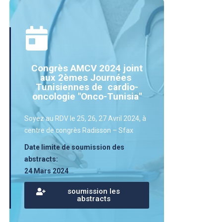
Congrès AMCV 2024 joint
aux 2èmes Journées
Tunisiennes de cardio-
oncologie "Onco-Tunisia"
Soyez au RDV le 25, 26, 27 Avril 2024, à
centre de congrès Radisson – Sfax
Date limite de soumission des
abstracts:
24 Mars 2024
soumission les
abstracts