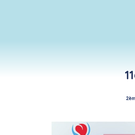
1
2èm