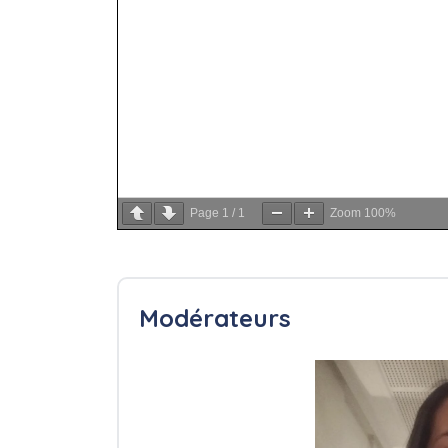
Page
1
/
1
Zoom
100%
Modérateurs