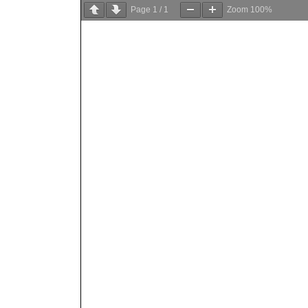
Page
1
/
1
Zoom
100%