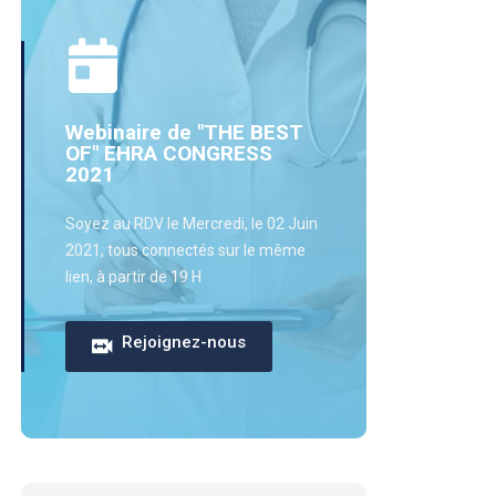
Webinaire de "THE BEST
OF" EHRA CONGRESS
2021
Soyez au RDV le Mercredi, le 02 Juin
2021, tous connectés sur le même
lien, à partir de 19 H
Rejoignez-nous