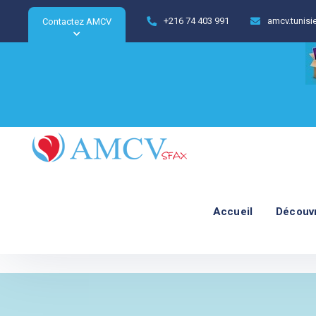
+216 74 403 991
amcv.tunis
Contactez AMCV
Accueil
Découv