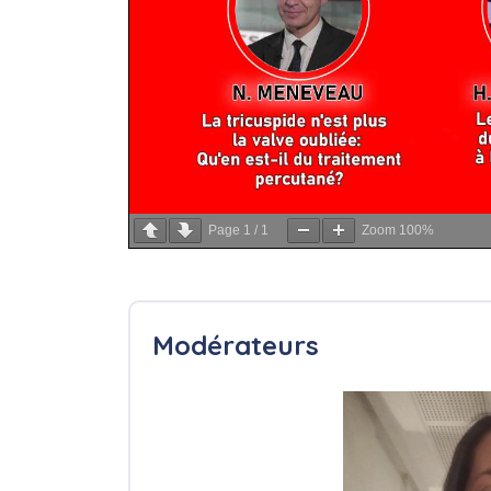
Page
1
/
1
Zoom
100%
Modérateurs