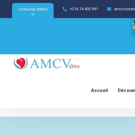
+216 74 403 991
amcv.tunis
Contactez AMCV
Accueil
Découv