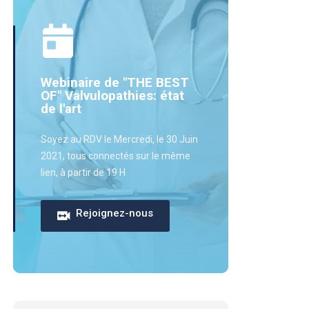
Webinaire de "THE BEST
OF" Valvulopathies: état
de l'art
Soyez au RDV le Mercredi, le 30 Juin
2021, tous connectés sur le même
lien, à partir de 19 H
Rejoignez-nous