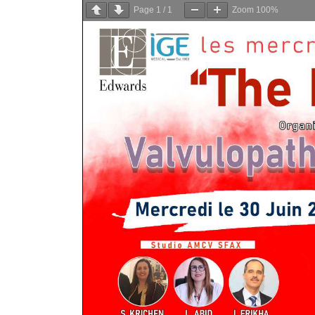
Page
1
/
1
Zoom
100%