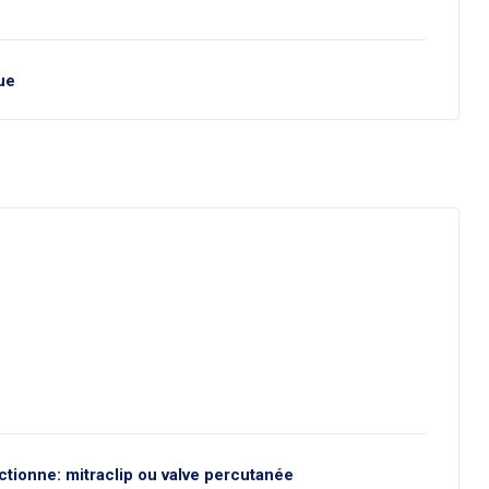
que
nctionne: mitraclip ou valve percutanée