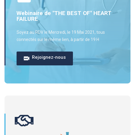
Webinaire de "THE BEST OF" HEART
FAILURE
Soyez au RDV le Mercredi, le 19 Mai 2021, tous
connectés sur le même lien, à partir de 19 H
Rejoignez-nous