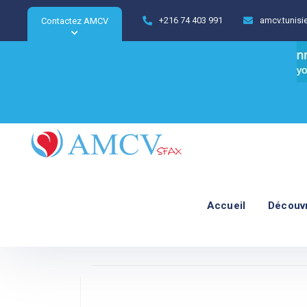
+216 74 403 991
amcv.tunis
Contactez AMCV
Accueil
Découv