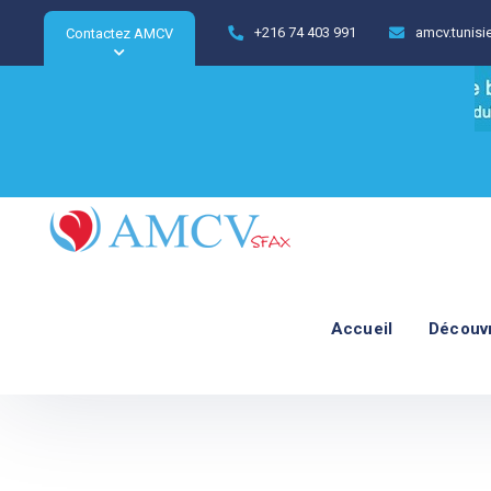
+216 74 403 991
amcv.tunis
Contactez AMCV
Accueil
Découv