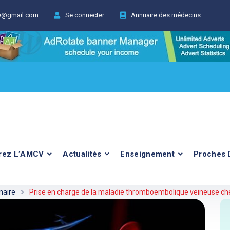
ie@gmail.com
Se connecter
Annuaire des médecins
rez L’AMCV
Actualités
Enseignement
Proches 
naire
Prise en charge de la maladie thromboembolique veineuse chez