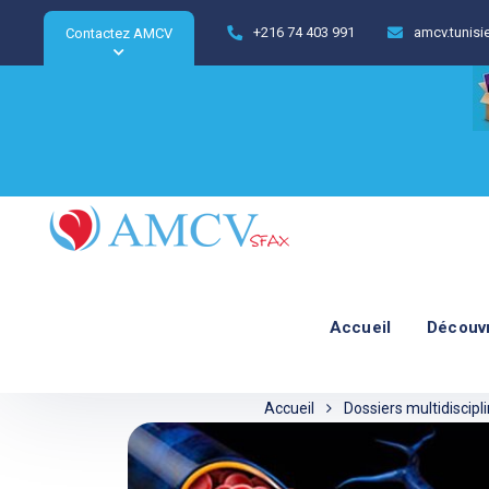
+216 74 403 991
amcv.tunis
Contactez AMCV
Accueil
Découv
Accueil
Dossiers multidiscipli