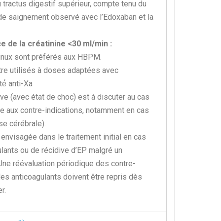
 tractus digestif supérieur, compte tenu du
de saignement observé avec l’Edoxaban et la
e de la créatinine <30 ml/min :
inux sont préférés aux HBPM.
e utilisés à doses adaptées avec
té́ anti-Xa
e (avec état de choc) est à discuter au cas
me aux contre-indications, notamment en cas
se cérébrale).
 envisagée dans le traitement initial en cas
ulants ou de récidive d’EP malgré un
 Une réévaluation périodique des contre-
es anticoagulants doivent être repris dès
er.