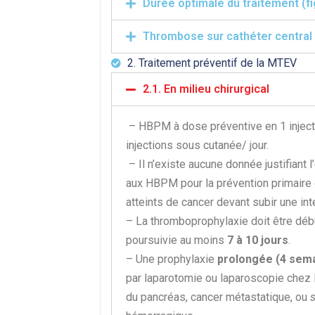
Durée optimale du traitement (fi
Thrombose sur cathéter central
2. Traitement préventif de la MTEV
2.1. En milieu chirurgical
– HBPM à dose préventive en 1 injecti
injections sous cutanée/ jour.
– Il n’existe aucune donnée justifiant
aux HBPM pour la prévention primaire 
atteints de cancer devant subir une int
– La thromboprophylaxie doit être débu
poursuivie au moins
7 à 10 jours
.
– Une prophylaxie
prolongée (4 sem
par laparotomie ou laparoscopie chez 
du pancréas, cancer métastatique, ou
s