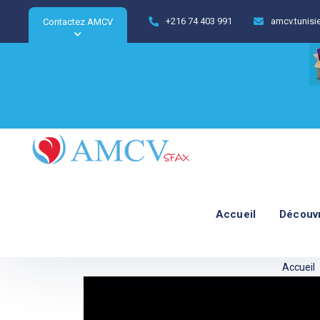
+216 74 403 991
amcv.tunis
Contactez AMCV
Accueil
Découv
Accueil