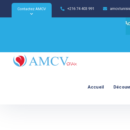
+216 74 403 991
amcv.tunis
Contactez AMCV
Accueil
Découv